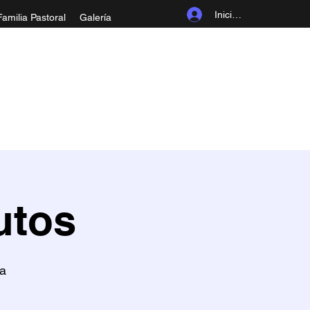
Iniciar sesión
Familia Pastoral
Galería
ROLINGIA
utos
ia