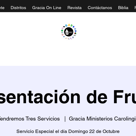
te
Distritos
Gracia On Line
Revista
Contáctanos
Biblia
A EVANGÉLICA GRACIA MINISTERIOS CA
sentación de Fr
endremos Tres Servicios
  |  
Gracia Ministerios Caroling
Servicio Especial el día Domingo 22 de Octubre