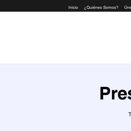
Inicio
¿Quiénes Somos?
Úne
IGLESI
Pre
T