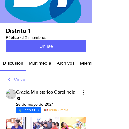
Distrito 1
Público
·
22 miembros
Unirse
Discusión
Multimedia
Archivos
Miembros
Volver
Gracia Ministerios Carolingia
26 de mayo de 2024
Teen’s HD
Youth Gracia