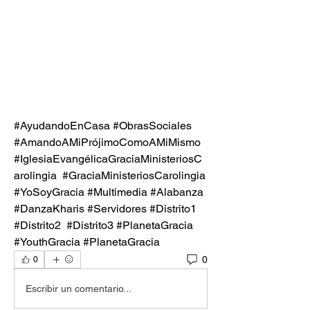
#AyudandoEnCasa #ObrasSociales 
#AmandoAMiPrójimoComoAMiMismo
#IglesiaEvangélicaGraciaMinisteriosC
arolingia  #GraciaMinisteriosCarolingia
#YoSoyGracia #Multimedia #Alabanza 
#DanzaKharis #Servidores #Distrito1 
#Distrito2  #Distrito3 #PlanetaGracia 
#YouthGracia #PlanetaGracia
0
0
Escribir un comentario...