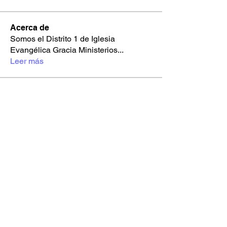
Acerca de
Somos el Distrito 1 de Iglesia
Evangélica Gracia Ministerios
...
Leer más
Miembros
Joss De Paz
Seguir
Kharis
Yo Soy Gracia
Alejandro 🍂
Seguir
Youth Gracia
Multimedia
i658mgsc82
Seguir
i658mgsc82
2d00xso9s1
Seguir
2d00xso9s1
sxbrl0jr51
Seguir
sxbrl0jr51
Ver todos los miembros (22)