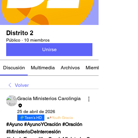
Distrito 2
Público
·
10 miembros
Unirse
Discusión
Multimedia
Archivos
Miembros
Volver
Gracia Ministerios Carolingia
25 de abril de 2026
Teen’s HD
Youth Gracia
#Ayuno #AyunoYOración #Oración  
#MinisterioDeIntercesión 