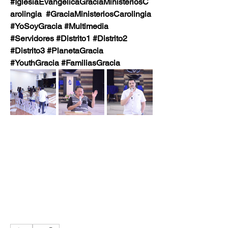
#IglesiaEvangélicaGraciaMinisteriosC
arolingia  #GraciaMinisteriosCarolingia
#YoSoyGracia #Multimedia 
#Servidores #Distrito1 #Distrito2  
#Distrito3 #PlanetaGracia 
#YouthGracia #FamiliasGracia