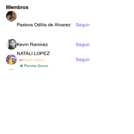
Miembros
Pastora Odilia de Alvarez
Seguir
Kevin Ramirez
Seguir
NATALI LOPEZ
Seguir
Youth Gracia
Planeta Gracia
Daniel Sanchez
Seguir
More Ajay
Seguir
Ver todos los miembros (33)