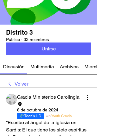
Distrito 3
Público
·
33 miembros
Unirse
Discusión
Multimedia
Archivos
Miembros
Volver
Gracia Ministerios Carolingia
6 de octubre de 2024
Teen’s HD
Youth Gracia
“Escribe al ángel de la iglesia en 
Sardis: El que tiene los siete espíritus 