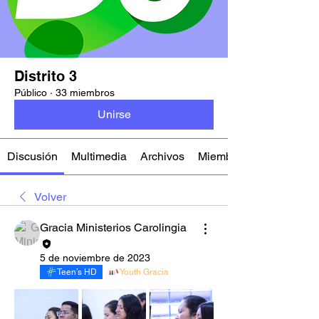
Distrito 3
Público
·
33 miembros
Unirse
Discusión
Multimedia
Archivos
Miembros
Volver
Gracia Ministerios Carolingia
5 de noviembre de 2023
Teen’s HD
Youth Gracia