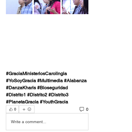
#GraciaMinisteriosCarolingia
#YoSoyGracia #Multimedia #Alabanza 
#DanzaKharis #Bioseguridad 
#Distrito1 #Distrito2 #Distrito3 
#PlanetaGracia #YouthGracia
0
0
Write a comment...