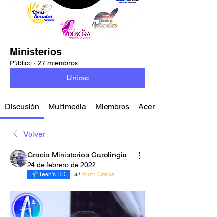
Ministerios
Público
·
27 miembros
Unirse
Discusión
Multimedia
Miembros
Acerca de
Volver
Gracia Ministerios Carolingia
24 de febrero de 2022
Teen’s HD
Youth Gracia