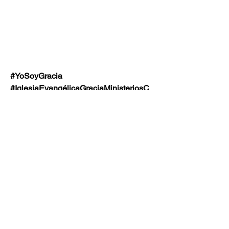
#YoSoyGracia 
#IglesiaEvangélicaGraciaMinisteriosC
arolingia #Sectores #Multimedia 
#Bioseguridad #DanzaKharis 
#Alabanza #Adoración #SectorA 
#SectorB #SectorC #SectorD #SectorE
0
0
Write a comment...
Acerca de
¡Te damos la bienvenida al grupo!