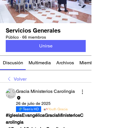
Servicios Generales
Público
·
66 miembros
Unirse
Discusión
Multimedia
Archivos
Miembros
Volver
Gracia Ministerios Carolingia
26 de julio de 2025
Teen’s HD
Youth Gracia
#IglesiaEvangélicaGraciaMinisteriosC
arolingia