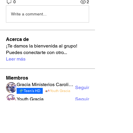
0
2
Write a comment...
Acerca de
¡Te damos la bienvenida al grupo!
Puedes conectarte con otro
...
Leer más
Miembros
Gracia Ministerios Carolingia
Seguir
Teen’s HD
Youth Gracia
Youth Gracia
Seguir
robynnekandarian778
Seguir
robynnekandarian778
sarahi.alegria180186
Seguir
sarahi.alegria180186
LuzMa Siquivaché
Seguir