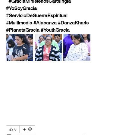
  #GraciaMinisteriosCarolingia
#YoSoyGracia 
#ServicioDeGuerraEspiritual 
#Multimedia #Alabanza #DanzaKharis 
#PlanetaGracia #YouthGracia
0