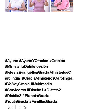
#Ayuno #AyunoYOración #Oración  
#MinisterioDeIntercesión 
#IglesiaEvangélicaGraciaMinisteriosC
arolingia  #GraciaMinisteriosCarolingia
#YoSoyGracia #Multimedia 
#Servidores #Distrito1 #Distrito2  
#Distrito3 #PlanetaGracia 
#YouthGracia #FamiliasGracia
0