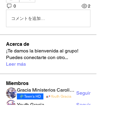
0
2
コメントを追加…
Acerca de
¡Te damos la bienvenida al grupo!
Puedes conectarte con otro
...
Leer más
Miembros
Gracia Ministerios Carolingia
Seguir
Teen’s HD
Youth Gracia
Youth Gracia
Seguir
robynnekandarian778
Seguir
robynnekandarian778
sarahi.alegria180186
Seguir
sarahi.alegria180186