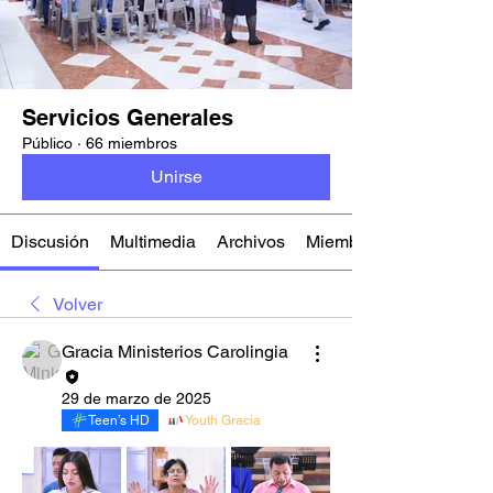
Servicios Generales
Público
·
66 miembros
Unirse
Discusión
Multimedia
Archivos
Miembros
Volver
Gracia Ministerios Carolingia
29 de marzo de 2025
Teen’s HD
Youth Gracia