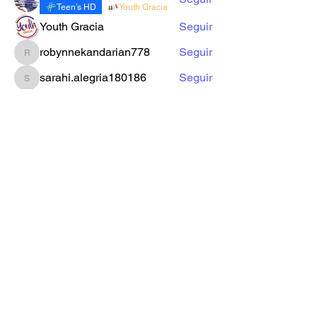
Teen’s HD
Youth Gracia
Youth Gracia
Seguir
robynnekandarian778
Seguir
robynnekandarian778
sarahi.alegria180186
Seguir
sarahi.alegria180186
LuzMa Siquivaché
Seguir
Sector E
Yo Soy Gracia
Ver todos los miembros (66)
Formulario de Suscripción
Enviar