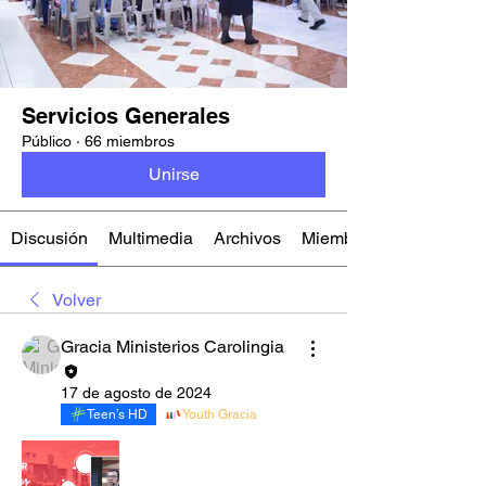
Servicios Generales
Público
·
66 miembros
Unirse
Discusión
Multimedia
Archivos
Miembros
Volver
Gracia Ministerios Carolingia
17 de agosto de 2024
Teen’s HD
Youth Gracia