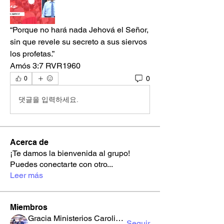
“Porque no hará nada Jehová el Señor, 
sin que revele su secreto a sus siervos 
los profetas.”
‭‭Amós‬ ‭3‬:‭7‬ ‭RVR1960‬‬
0
0
댓글을 입력하세요.
Acerca de
¡Te damos la bienvenida al grupo!
Puedes conectarte con otro
...
Leer más
Miembros
Gracia Ministerios Carolingia
Seguir