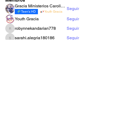
Miembros
Gracia Ministerios Carolingia
Seguir
Teen’s HD
Youth Gracia
Youth Gracia
Seguir
robynnekandarian778
Seguir
robynnekandarian778
sarahi.alegria180186
Seguir
sarahi.alegria180186
LuzMa Siquivaché
Seguir
Sector E
Yo Soy Gracia
Ver todos los miembros (66)
Formulario de Suscripción
Enviar