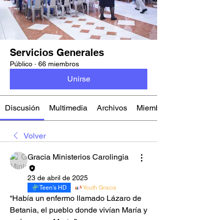
Servicios Generales
Público
·
66 miembros
Unirse
Discusión
Multimedia
Archivos
Miembros
Volver
Gracia Ministerios Carolingia
23 de abril de 2025
Teen’s HD
Youth Gracia
“Había un enfermo llamado Lázaro de 
Betania, el pueblo donde vivían María y 