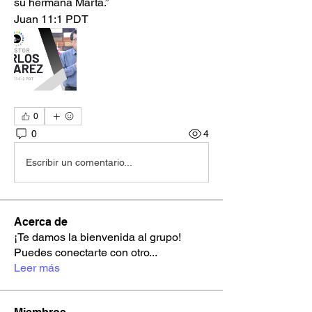
su hermana Marta.”
‭‭Juan‬ ‭11‬:‭1‬ ‭PDT‬‬
0
0
4
Escribir un comentario...
Acerca de
¡Te damos la bienvenida al grupo!
Puedes conectarte con otro
...
Leer más