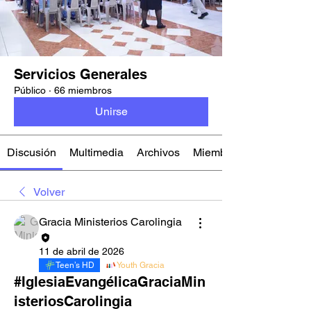
Servicios Generales
Público
·
66 miembros
Unirse
Discusión
Multimedia
Archivos
Miembros
Volver
Gracia Ministerios Carolingia
11 de abril de 2026
Teen’s HD
Youth Gracia
#IglesiaEvangélicaGraciaMin
isteriosCarolingia