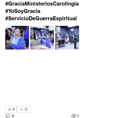
#GraciaMinisteriosCarolingia
#YoSoyGracia
#ServicioDeGuerraEspiritual
0
0
1