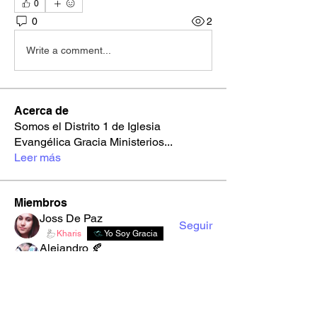
0
0
2
Write a comment...
Acerca de
Somos el Distrito 1 de Iglesia
Evangélica Gracia Ministerios
...
Leer más
Miembros
Joss De Paz
Seguir
Kharis
Yo Soy Gracia
Alejandro 🍂
Seguir
Youth Gracia
Multimedia
i658mgsc82
Seguir
i658mgsc82
2d00xso9s1
Seguir
2d00xso9s1