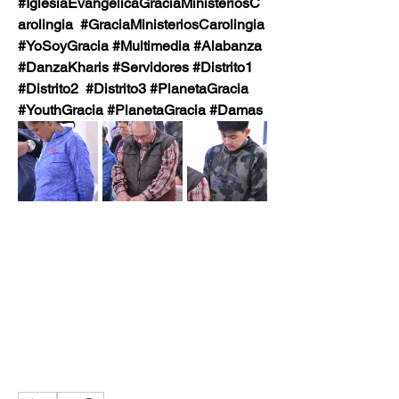
#IglesiaEvangélicaGraciaMinisteriosC
arolingia  #GraciaMinisteriosCarolingia
#YoSoyGracia #Multimedia #Alabanza 
#DanzaKharis #Servidores #Distrito1 
#Distrito2  #Distrito3 #PlanetaGracia 
#YouthGracia #PlanetaGracia #Damas