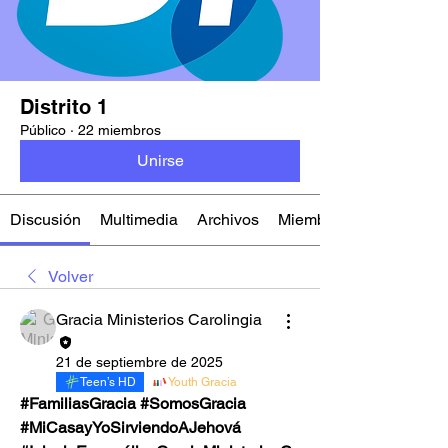
Distrito 1
Público
·
22 miembros
Unirse
Discusión
Multimedia
Archivos
Miembros
Volver
Gracia Ministerios Carolingia
21 de septiembre de 2025
Teen’s HD
Youth Gracia
#FamiliasGracia #SomosGracia 
#MiCasayYoSirviendoAJehová