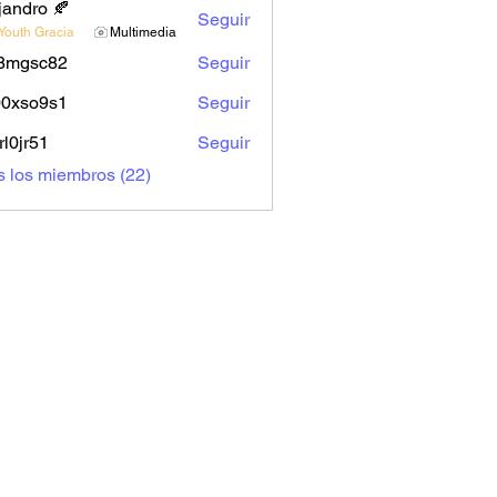
jandro 🍂
Seguir
Youth Gracia
Multimedia
58mgsc82
Seguir
sc82
00xso9s1
Seguir
o9s1
rl0jr51
Seguir
51
s los miembros (22)