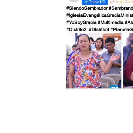
Teen’s HD
Youth Grac
#SiendoSembrador #Sembrand
#IglesiaEvangélicaGraciaMinist
#YoSoyGracia #Multimedia #Ala
#Distrito2  #Distrito3 #Planet