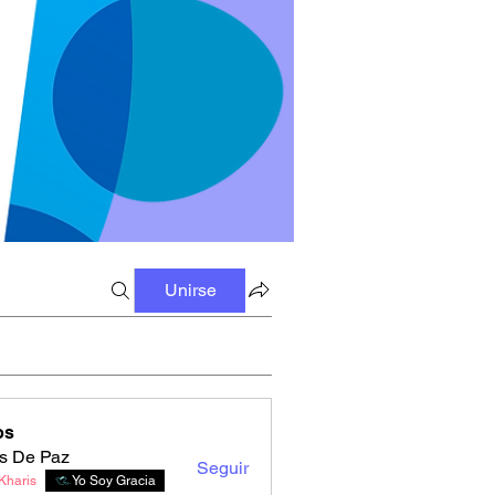
Unirse
os
s De Paz
Seguir
Kharis
Yo Soy Gracia