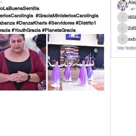
Ale
ia
oLaBuenaSemilla
eriosCarolingia  #GraciaMinisteriosCarolingia
i6
i658mg
banza #DanzaKharis #Servidores #Distrito1 
2d
aGracia #YouthGracia #PlanetaGracia
2d00xs
sxb
sxbrl0jr
Ver todo