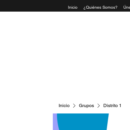
Inicio
¿Quiénes Somos?
Úne
IGLESI
Inicio
Grupos
Distrito 1