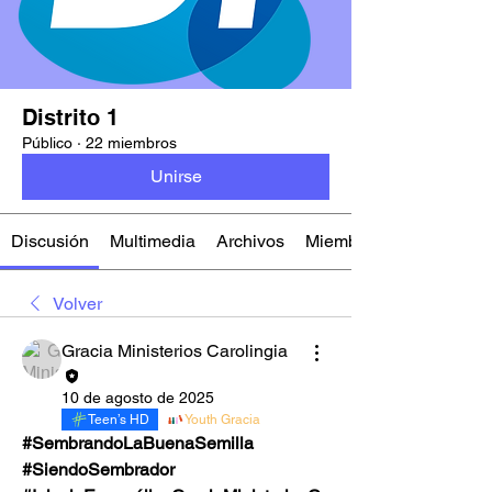
Distrito 1
Público
·
22 miembros
Unirse
Discusión
Multimedia
Archivos
Miembros
Volver
Gracia Ministerios Carolingia
10 de agosto de 2025
Teen’s HD
Youth Gracia
#SembrandoLaBuenaSemilla 
#SiendoSembrador