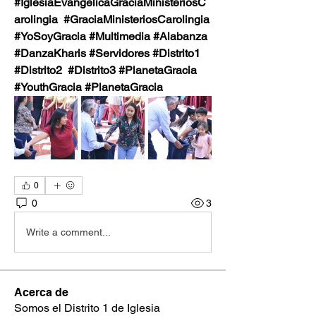
#IglesiaEvangélicaGraciaMinisteriosC
arolingia  #GraciaMinisteriosCarolingia
#YoSoyGracia #Multimedia #Alabanza 
#DanzaKharis #Servidores #Distrito1 
#Distrito2  #Distrito3 #PlanetaGracia 
#YouthGracia #PlanetaGracia
0
0
3
Write a comment...
Acerca de
Somos el Distrito 1 de Iglesia