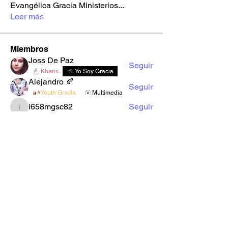
Evangélica Gracia Ministerios
...
Leer más
Miembros
Joss De Paz
Seguir
Kharis
Yo Soy Gracia
Alejandro 🍂
Seguir
Youth Gracia
Multimedia
i658mgsc82
Seguir
i658mgsc82
2d00xso9s1
Seguir
2d00xso9s1
sxbrl0jr51
Seguir
sxbrl0jr51
Ver todos los miembros (22)
Formulario de Suscripción