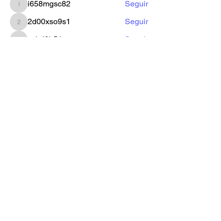
i658mgsc82
Seguir
i658mgsc82
2d00xso9s1
Seguir
2d00xso9s1
sxbrl0jr51
Seguir
sxbrl0jr51
Ver todos los miembros (22)
Formulario de Suscripción
Enviar
iglesiagministeriosc@hotmail.com