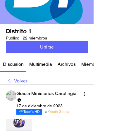
Distrito 1
Público
·
22 miembros
Unirse
Discusión
Multimedia
Archivos
Miembros
Volver
Gracia Ministerios Carolingia
17 de diciembre de 2023
Teen’s HD
Youth Gracia