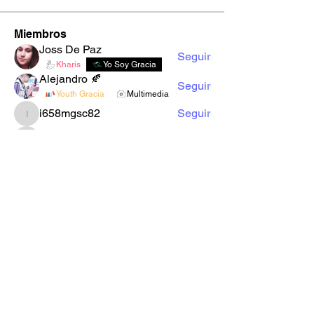
Miembros
Joss De Paz
Seguir
Kharis
Yo Soy Gracia
Alejandro 🍂
Seguir
Youth Gracia
Multimedia
i658mgsc82
Seguir
i658mgsc82
2d00xso9s1
Seguir
2d00xso9s1
sxbrl0jr51
Seguir
sxbrl0jr51
Ver todos los miembros (22)
Formulario de Suscripción