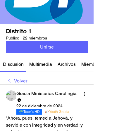
Distrito 1
Público
·
22 miembros
Unirse
Discusión
Multimedia
Archivos
Miembros
Volver
Gracia Ministerios Carolingia
22 de diciembre de 2024
Teen’s HD
Youth Gracia
“Ahora, pues, temed a Jehová, y 
servidle con integridad y en verdad; y 