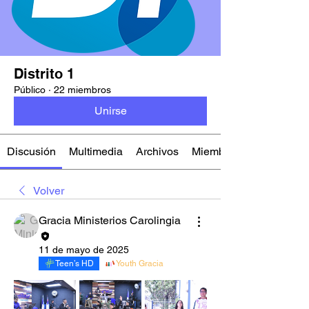
Distrito 1
Público
·
22 miembros
Unirse
Discusión
Multimedia
Archivos
Miembros
Volver
Gracia Ministerios Carolingia
11 de mayo de 2025
Teen’s HD
Youth Gracia