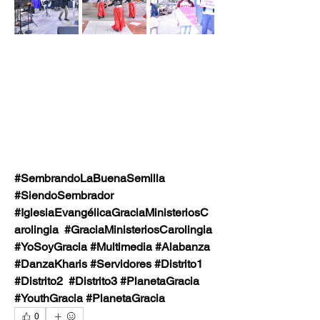
#SembrandoLaBuenaSemilla 
#SiendoSembrador
#IglesiaEvangélicaGraciaMinisteriosC
arolingia  #GraciaMinisteriosCarolingia
#YoSoyGracia #Multimedia #Alabanza 
#DanzaKharis #Servidores #Distrito1 
#Distrito2  #Distrito3 #PlanetaGracia 
#YouthGracia #PlanetaGracia
0