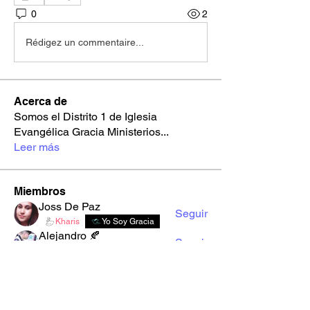
0
2
Rédigez un commentaire...
Acerca de
Somos el Distrito 1 de Iglesia
Evangélica Gracia Ministerios
...
Leer más
Miembros
Joss De Paz
Seguir
Kharis
Yo Soy Gracia
Alejandro 🍂
Seguir
Youth Gracia
Multimedia
i658mgsc82
Seguir
i658mgsc82
2d00xso9s1
Seguir
2d00xso9s1