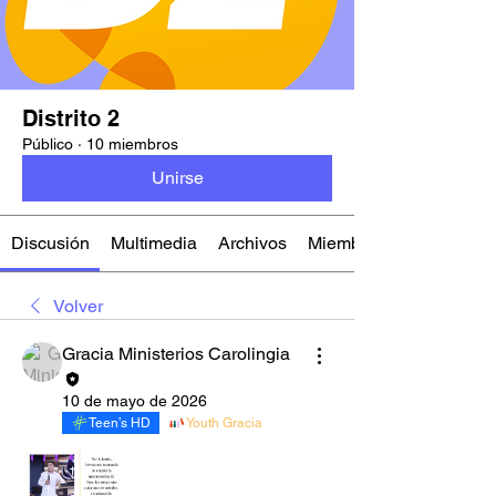
Distrito 2
Público
·
10 miembros
Unirse
Discusión
Multimedia
Archivos
Miembros
Volver
Gracia Ministerios Carolingia
10 de mayo de 2026
Teen’s HD
Youth Gracia