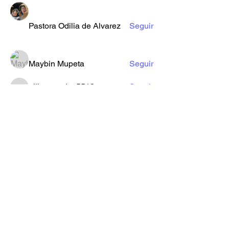
Pastora Odilia de Alvarez
Seguir
Maybin Mupeta
Seguir
elihernandez5513
Seguir
elihernandez5513
Jefry Merida
Seguir
Ver todos los miembros (10)
Formulario de Suscripción
Enviar