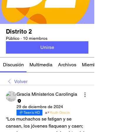
Distrito 2
Público
·
10 miembros
Unirse
Discusión
Multimedia
Archivos
Miembros
Volver
Gracia Ministerios Carolingia
29 de diciembre de 2024
Teen’s HD
Youth Gracia
“Los muchachos se fatigan y se 
cansan, los jóvenes flaquean y caen; 