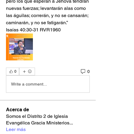
pero los que esperan a Jehová tendrán 
nuevas fuerzas; levantarán alas como 
las águilas; correrán, y no se cansarán; 
caminarán, y no se fatigarán.”
‭‭Isaías‬ ‭40‬:‭30‬-‭31‬ ‭RVR1960‬‬
0
0
Write a comment...
Acerca de
Somos el Distrito 2 de Iglesia
Evangélica Gracia Ministerios
...
Leer más