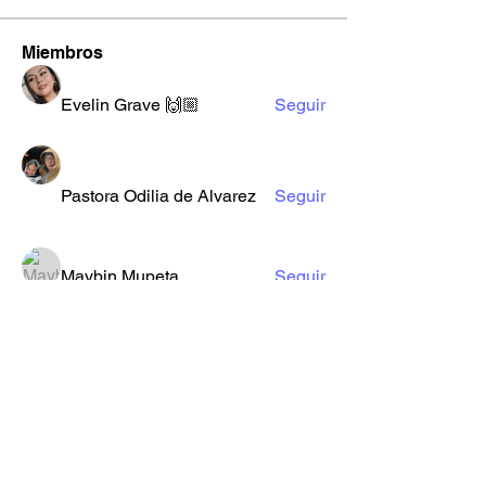
Miembros
Evelin Grave 🙌🏼
Seguir
Pastora Odilia de Alvarez
Seguir
Maybin Mupeta
Seguir
elihernandez5513
Seguir
elihernandez5513
Jefry Merida
Seguir
Ver todos los miembros (10)