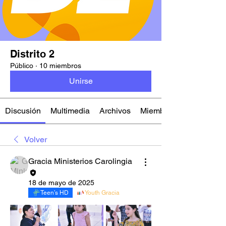
Distrito 2
Público
·
10 miembros
Unirse
Discusión
Multimedia
Archivos
Miembros
Volver
Gracia Ministerios Carolingia
18 de mayo de 2025
Teen’s HD
Youth Gracia