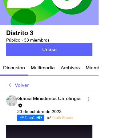
Distrito 3
Público
·
33 miembros
Unirse
Discusión
Multimedia
Archivos
Miembros
Volver
Gracia Ministerios Carolingia
23 de octubre de 2023
Teen’s HD
Youth Gracia