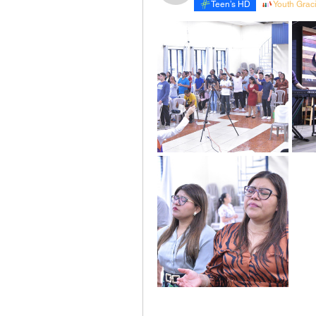
Teen’s HD
Youth Grac