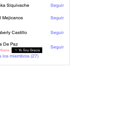
cka Siquivache
Seguir
l Mejicanos
Seguir
berly Castillo
Seguir
s De Paz
Seguir
Kharis
Yo Soy Gracia
s los miembros (27)