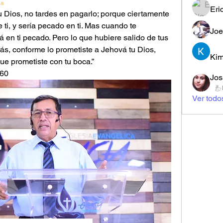
ia
Eri
Dios, no tardes en pagarlo; porque ciertamente 
i, y sería pecado en ti. Mas cuando te 
Joe
 en ti pecado. Pero lo que hubiere salido de tus 
rás, conforme lo prometiste a Jehová tu Dios, 
Kim
ue prometiste con tu boca.”
0‬‬
Jos
Ver todo