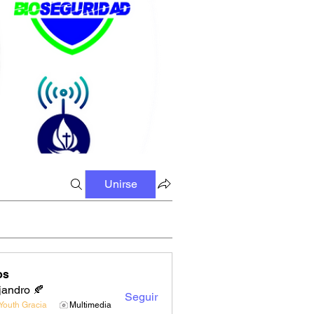
Unirse
os
jandro 🍂
Seguir
Youth Gracia
Multimedia