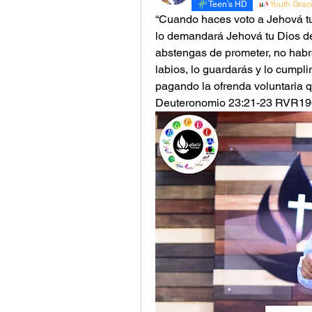
Teen’s HD
Youth Grac
“Cuando haces voto a Jehová tu 
lo demandará Jehová tu Dios de t
abstengas de prometer, no habrá
labios, lo guardarás y lo cumpli
pagando la ofrenda voluntaria q
‭‭Deuteronomio‬ ‭23:21-23‬ ‭RVR196