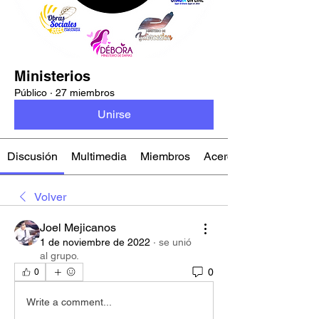
Ministerios
Público
·
27 miembros
Unirse
Discusión
Multimedia
Miembros
Acerca de
Volver
Joel Mejicanos
1 de noviembre de 2022
·
se unió
al grupo.
0
0
Write a comment...