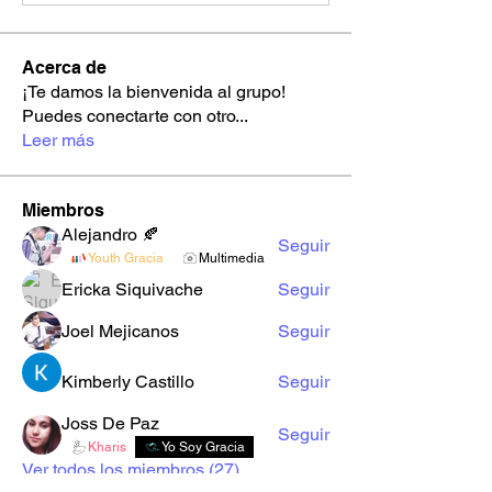
Acerca de
¡Te damos la bienvenida al grupo!
Puedes conectarte con otro
...
Leer más
Miembros
Alejandro 🍂
Seguir
Youth Gracia
Multimedia
Ericka Siquivache
Seguir
Joel Mejicanos
Seguir
Kimberly Castillo
Seguir
Joss De Paz
Seguir
Kharis
Yo Soy Gracia
Ver todos los miembros (27)