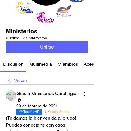
Ministerios
Público
·
27 miembros
Unirse
Discusión
Multimedia
Miembros
Acerca de
Volver
Gracia Ministerios Carolingia
20 de febrero de 2021
Teen’s HD
Youth Gracia
¡Te damos la bienvenida al grupo! 
Puedes conectarte con otros 