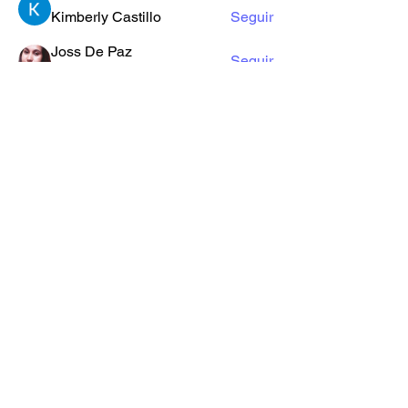
Kimberly Castillo
Seguir
Joss De Paz
Seguir
Kharis
Yo Soy Gracia
Ver todos los miembros (27)
Formulario de Suscripción
Enviar
iglesiagministeriosc@hotmail.com
+502 4582-0492