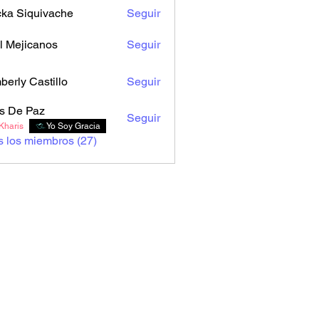
cka Siquivache
Seguir
l Mejicanos
Seguir
berly Castillo
Seguir
s De Paz
Seguir
Kharis
Yo Soy Gracia
s los miembros (27)