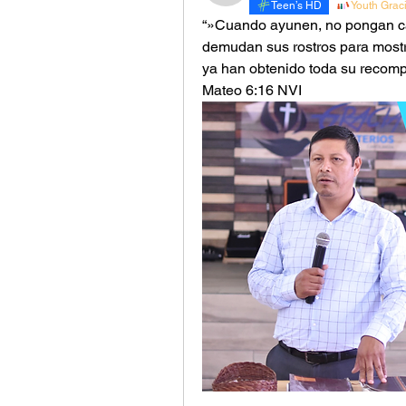
Teen’s HD
Youth Grac
“»Cuando ayunen, no pongan car
demudan sus rostros para mostr
ya han obtenido toda su recomp
‭‭Mateo‬ ‭6‬:‭16‬ ‭NVI‬‬