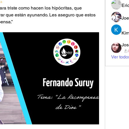
ia
Eri
a triste como hacen los hipócritas, que 
ar que están ayunando. Les aseguro que estos 
Joe
ensa.”
Kim
Jos
Ver todo