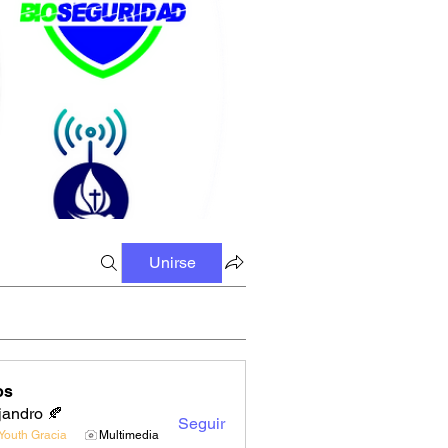
Unirse
os
jandro 🍂
Seguir
Youth Gracia
Multimedia