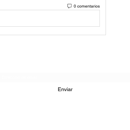
0 comentarios
Formulario de Suscripción
Enviar
iglesiagministeriosc@hotmail.com
+502 4582-0492