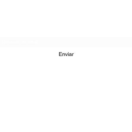
Formulario de Suscripción
Enviar
iglesiagministeriosc@hotmail.com
+502 4582-0492
levard El Caminero 28-37 Colonia Carolingia Zona 6 de Mixco, Gua