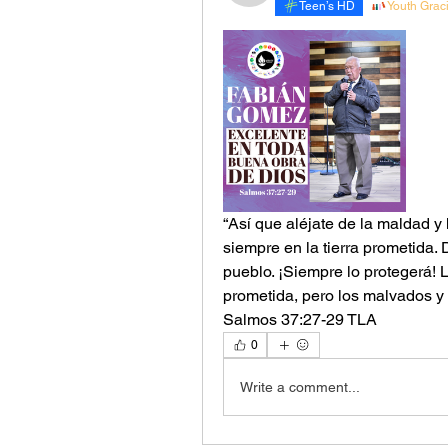
Teen’s HD
Youth Grac
“Así que aléjate de la maldad y
siempre en la tierra prometida. 
pueblo. ¡Siempre lo protegerá! L
prometida, pero los malvados y 
‭‭Salmos‬ ‭37‬:‭27‬-‭29‬ ‭TLA‬‬
0
Write a comment...