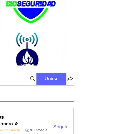
Unirse
os
jandro 🍂
Seguir
Youth Gracia
Multimedia