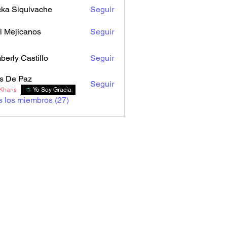
cka Siquivache
Seguir
l Mejicanos
Seguir
berly Castillo
Seguir
s De Paz
Seguir
Kharis
Yo Soy Gracia
s los miembros (27)