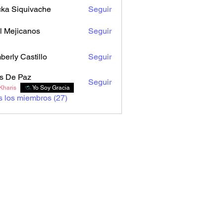
cka Siquivache
Seguir
l Mejicanos
Seguir
berly Castillo
Seguir
s De Paz
Seguir
Kharis
Yo Soy Gracia
s los miembros (27)