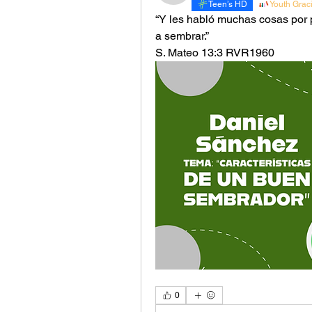
Teen’s HD
Youth Grac
“Y les habló muchas cosas por p
a sembrar.”
‭‭S. Mateo‬ ‭13‬:‭3‬ ‭RVR1960‬‬
0