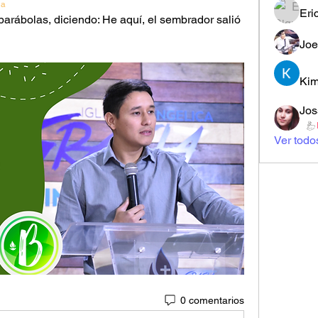
ia
Eri
arábolas, diciendo: He aquí, el sembrador salió 
Joe
Kim
Jos
Ver todo
0 comentarios