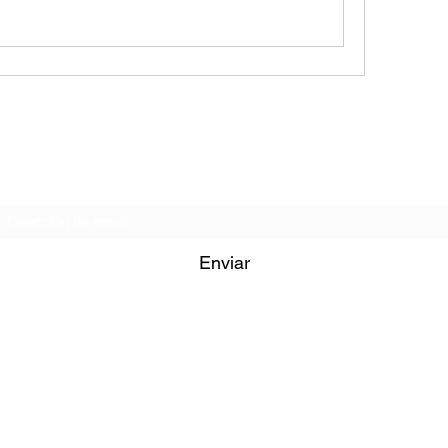
Formulario de Suscripción
Enviar
iglesiagministeriosc@hotmail.com
+502 4582-0492
levard El Caminero 28-37 Colonia Carolingia Zona 6 de Mixco, Gua