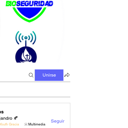
Unirse
os
jandro 🍂
Seguir
Youth Gracia
Multimedia