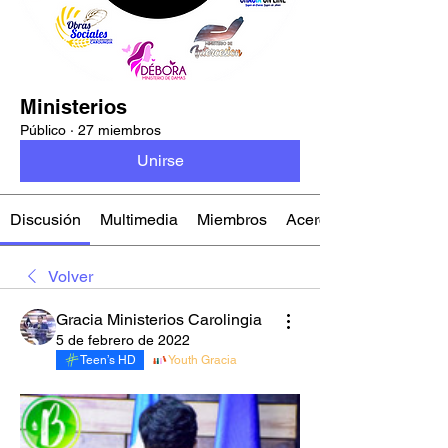
Ministerios
Público
·
27 miembros
Unirse
Discusión
Multimedia
Miembros
Acerca de
Volver
Gracia Ministerios Carolingia
5 de febrero de 2022
Teen’s HD
Youth Gracia