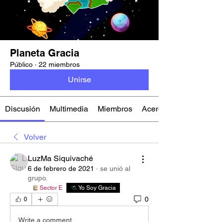
Planeta Gracia
Público
·
22 miembros
Unirse
Discusión
Multimedia
Miembros
Acerca de
Volver
LuzMa Siquivaché
6 de febrero de 2021
·
se unió al
grupo.
Sector E
Yo Soy Gracia
0
0
Write a comment...