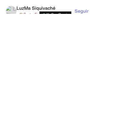
LuzMa Siquivaché
Seguir
Sector E
Yo Soy Gracia
Ver todos los miembros (22)
Formulario de Suscripción
Enviar
iglesiagministeriosc@hotmail.com
+502 4582-0492