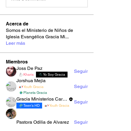
Acerca de
Somos el Ministerio de Niños de
Iglesia Evangélica Gracia Mi
...
Leer más
Miembros
Joss De Paz
Seguir
Kharis
Yo Soy Gracia
Jorshua Mejia
Seguir
Youth Gracia
Planeta Gracia
Gracia Ministerios Carolingia
Seguir
Teen’s HD
Youth Gracia
Pastora Odilia de Alvarez
Seguir