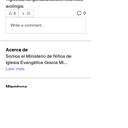
arolingia
0
0
Write a comment...
Acerca de
Somos el Ministerio de Niños de
Iglesia Evangélica Gracia Mi
...
Leer más
Miembros
Joss De Paz
Seguir
Kharis
Yo Soy Gracia
Jorshua Mejia
Seguir
Youth Gracia
Planeta Gracia
Gracia Ministerios Carolingia
Seguir