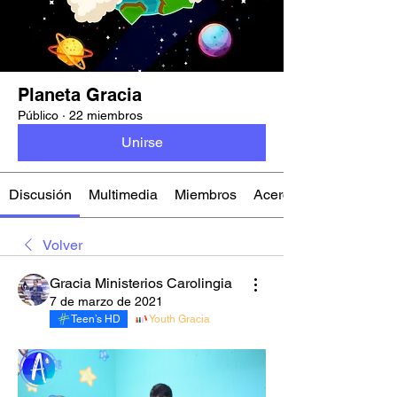
Planeta Gracia
Público
·
22 miembros
Unirse
Discusión
Multimedia
Miembros
Acerca de
Volver
Gracia Ministerios Carolingia
7 de marzo de 2021
Teen’s HD
Youth Gracia