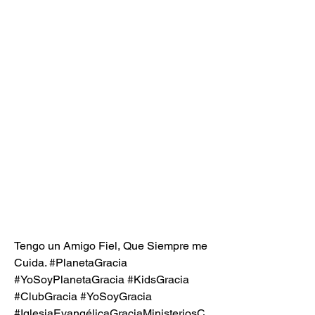
Tengo un Amigo Fiel, Que Siempre me 
Cuida. #PlanetaGracia 
#YoSoyPlanetaGracia #KidsGracia 
#ClubGracia #YoSoyGracia 
#IglesiaEvangélicaGraciaMinisteriosC