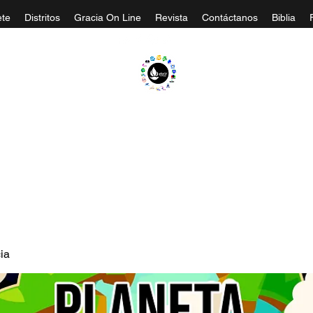
te
Distritos
Gracia On Line
Revista
Contáctanos
Biblia
A EVANGÉLICA GRACIA MINISTERIOS CA
ia