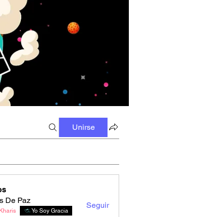
Unirse
os
s De Paz
Seguir
Kharis
Yo Soy Gracia