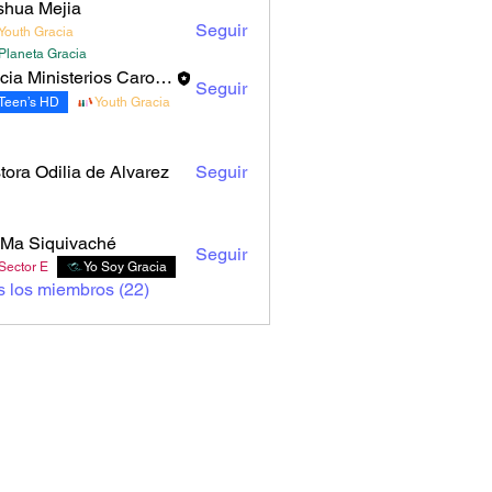
shua Mejia
Seguir
Youth Gracia
Planeta Gracia
Gracia Ministerios Carolingia
Seguir
Teen’s HD
Youth Gracia
tora Odilia de Alvarez
Seguir
Ma Siquivaché
Seguir
Sector E
Yo Soy Gracia
s los miembros (22)