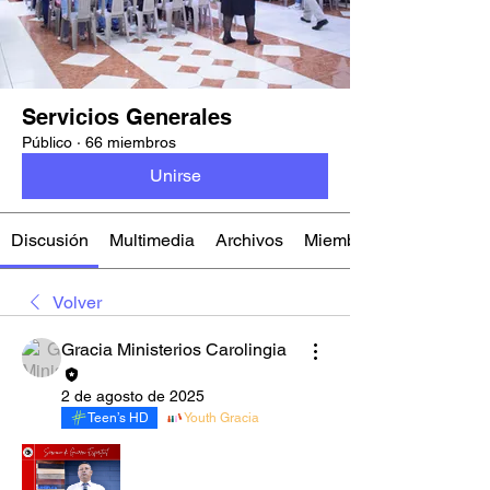
Servicios Generales
Público
·
66 miembros
Unirse
Discusión
Multimedia
Archivos
Miembros
Volver
Gracia Ministerios Carolingia
2 de agosto de 2025
Teen’s HD
Youth Gracia