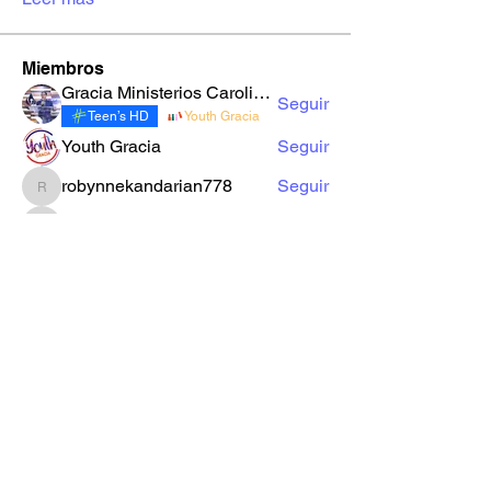
Miembros
Gracia Ministerios Carolingia
Seguir
Teen’s HD
Youth Gracia
Youth Gracia
Seguir
robynnekandarian778
Seguir
robynnekandarian778
sarahi.alegria180186
Seguir
sarahi.alegria180186
LuzMa Siquivaché
Seguir
Sector E
Yo Soy Gracia
Ver todos los miembros (66)
Formulario de Suscripción