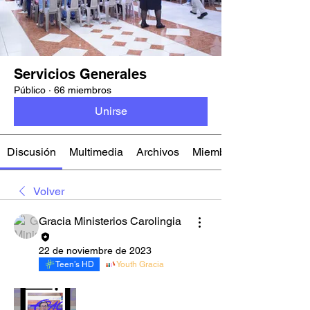
Servicios Generales
Público
·
66 miembros
Unirse
Discusión
Multimedia
Archivos
Miembros
Volver
Gracia Ministerios Carolingia
22 de noviembre de 2023
Teen’s HD
Youth Gracia