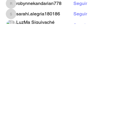
robynnekandarian778
Seguir
robynnekandarian778
sarahi.alegria180186
Seguir
sarahi.alegria180186
LuzMa Siquivaché
Seguir
Sector E
Yo Soy Gracia
Ver todos los miembros (66)
Formulario de Suscripción
Enviar
iglesiagministeriosc@hotmail.com