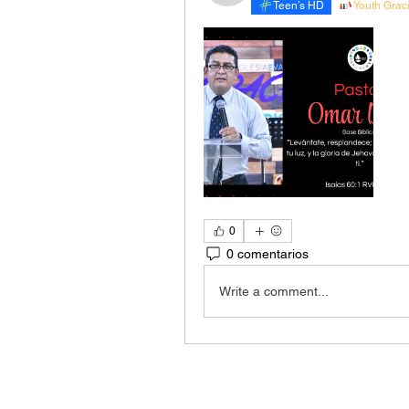
Teen’s HD
Youth Grac
0
0 comentarios
Write a comment...