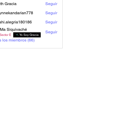
th Gracia
Seguir
ynnekandarian778
Seguir
kandarian778
ahi.alegria180186
Seguir
alegria180186
Ma Siquivaché
Seguir
Sector E
Yo Soy Gracia
s los miembros (66)