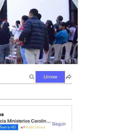
Unirse
os
Gracia Ministerios Carolingia
Seguir
Teen’s HD
Youth Gracia