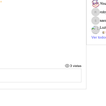
ia
You
rob
robynne
sar
sarahi.
Luz
Ver todo
3 vistas