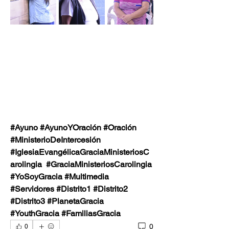
#Ayuno #AyunoYOración #Oración  
#MinisterioDeIntercesión 
#IglesiaEvangélicaGraciaMinisteriosC
arolingia  #GraciaMinisteriosCarolingia
#YoSoyGracia #Multimedia 
#Servidores #Distrito1 #Distrito2  
#Distrito3 #PlanetaGracia 
#YouthGracia #FamiliasGracia
0
0