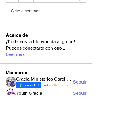
Write a comment...
Acerca de
¡Te damos la bienvenida al grupo!
Puedes conectarte con otro
...
Leer más
Miembros
Gracia Ministerios Carolingia
Seguir
Teen’s HD
Youth Gracia
Youth Gracia
Seguir
robynnekandarian778
Seguir
robynnekandarian778
sarahi.alegria180186
Seguir
sarahi.alegria180186
LuzMa Siquivaché
Seguir
Sector E
Yo Soy Gracia