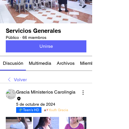
Servicios Generales
Público
·
66 miembros
Unirse
Discusión
Multimedia
Archivos
Miembros
Volver
Gracia Ministerios Carolingia
5 de octubre de 2024
Teen’s HD
Youth Gracia