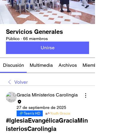
Servicios Generales
Público
·
66 miembros
Unirse
Discusión
Multimedia
Archivos
Miembros
Volver
Gracia Ministerios Carolingia
27 de septiembre de 2025
Teen’s HD
Youth Gracia
#IglesiaEvangélicaGraciaMin
isteriosCarolingia