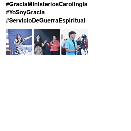
#GraciaMinisteriosCarolingia
#YoSoyGracia
#ServicioDeGuerraEspiritual