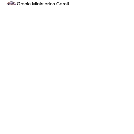
Gracia Ministerios Carolingia
Seguir
Teen’s HD
Youth Gracia
Youth Gracia
Seguir
robynnekandarian778
Seguir
robynnekandarian778
sarahi.alegria180186
Seguir
sarahi.alegria180186
LuzMa Siquivaché
Seguir
Sector E
Yo Soy Gracia
Ver todos los miembros (66)
Formulario de Suscripción
Enviar