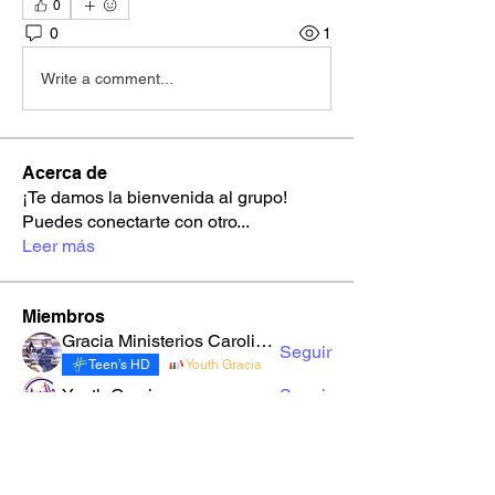
0
0
1
Write a comment...
Acerca de
¡Te damos la bienvenida al grupo!
Puedes conectarte con otro
...
Leer más
Miembros
Gracia Ministerios Carolingia
Seguir
Teen’s HD
Youth Gracia
Youth Gracia
Seguir
robynnekandarian778
Seguir
robynnekandarian778
sarahi.alegria180186
Seguir
sarahi.alegria180186