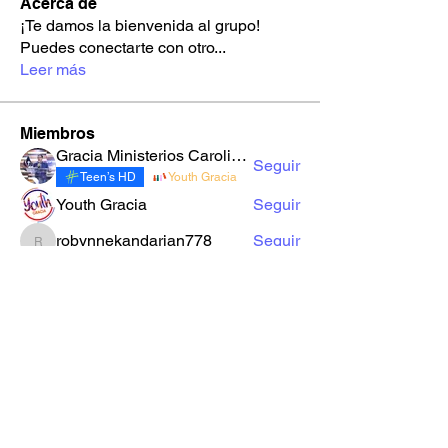
Acerca de
¡Te damos la bienvenida al grupo!
Puedes conectarte con otro
...
Leer más
Miembros
Gracia Ministerios Carolingia
Seguir
Teen’s HD
Youth Gracia
Youth Gracia
Seguir
robynnekandarian778
Seguir
robynnekandarian778
sarahi.alegria180186
Seguir
sarahi.alegria180186
LuzMa Siquivaché
Seguir
Sector E
Yo Soy Gracia
Ver todos los miembros (66)