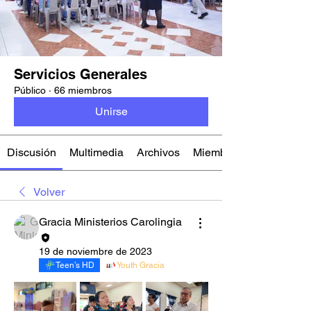
Servicios Generales
Público
·
66 miembros
Unirse
Discusión
Multimedia
Archivos
Miembros
Volver
Gracia Ministerios Carolingia
19 de noviembre de 2023
Teen’s HD
Youth Gracia