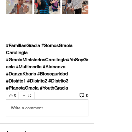
#FamiliasGracia #SomosGracia
Carolingia  
#GraciaMinisteriosCarolingia#YoSoyGr
acia #Multimedia #Alabanza 
#DanzaKharis #Bioseguridad  
#Distrito1 #Distrito2 #Distrito3 
#PlanetaGracia #YouthGracia
0
0
Write a comment...