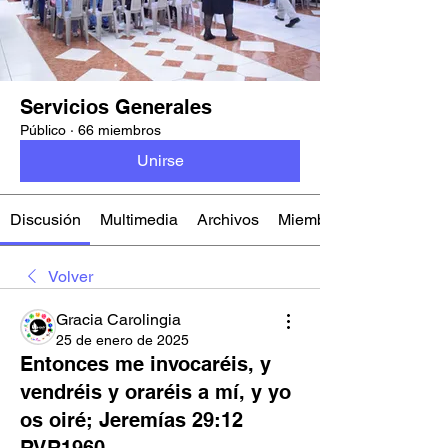
Servicios Generales
Público
·
66 miembros
Unirse
Discusión
Multimedia
Archivos
Miembros
Volver
Gracia Carolingia
25 de enero de 2025
Entonces me invocaréis, y
vendréis y oraréis a mí, y yo
os oiré; Jeremías 29:12