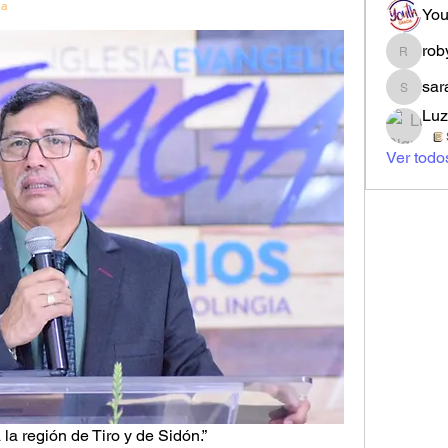
ia
You
rob
robynne
sar
sarahi.
Luz
Ver todo
 la región de Tiro y de Sidón.”