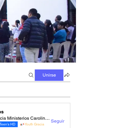
Unirse
os
Gracia Ministerios Carolingia
Seguir
Teen’s HD
Youth Gracia