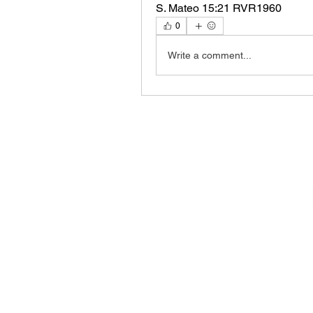
‭‭S. Mateo‬ ‭15‬:‭21‬ ‭RVR1960‬‬
0
Write a comment...