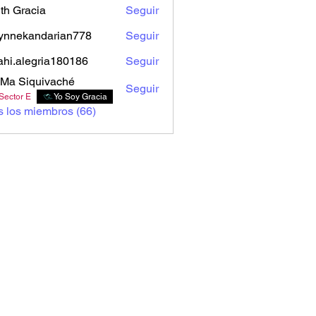
th Gracia
Seguir
ynnekandarian778
Seguir
kandarian778
ahi.alegria180186
Seguir
alegria180186
Ma Siquivaché
Seguir
Sector E
Yo Soy Gracia
s los miembros (66)