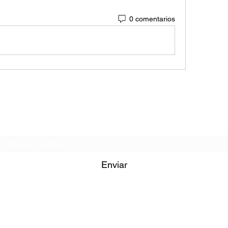
0 comentarios
Formulario de Suscripción
Enviar
iglesiagministeriosc@hotmail.com