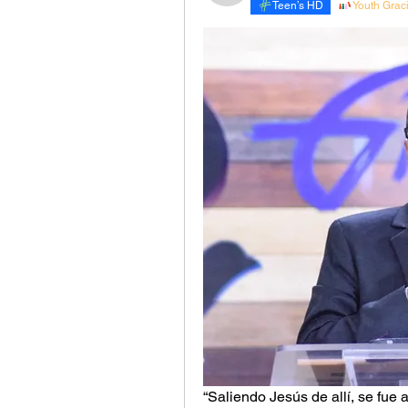
Teen’s HD
Youth Grac
“Saliendo Jesús de allí, se fue a