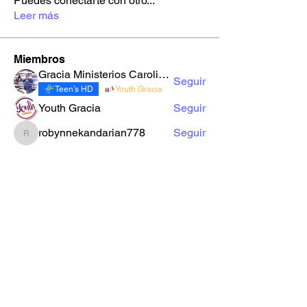
Puedes conectarte con otro
...
Leer más
Miembros
Gracia Ministerios Carolingia
Seguir
Teen’s HD
Youth Gracia
Youth Gracia
Seguir
robynnekandarian778
Seguir
robynnekandarian778
sarahi.alegria180186
Seguir
sarahi.alegria180186
LuzMa Siquivaché
Seguir
Sector E
Yo Soy Gracia
Ver todos los miembros (66)
Formulario de Suscripción