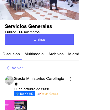
Servicios Generales
Público
·
66 miembros
Unirse
Discusión
Multimedia
Archivos
Miembros
Volver
Gracia Ministerios Carolingia
11 de octubre de 2025
Teen’s HD
Youth Gracia