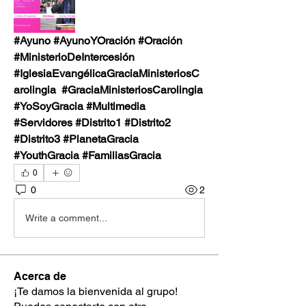
#Ayuno #AyunoYOración #Oración  
#MinisterioDeIntercesión 
#IglesiaEvangélicaGraciaMinisteriosC
arolingia  #GraciaMinisteriosCarolingia
#YoSoyGracia #Multimedia 
#Servidores #Distrito1 #Distrito2  
#Distrito3 #PlanetaGracia 
#YouthGracia #FamiliasGracia
0
0
2
Write a comment...
Acerca de
¡Te damos la bienvenida al grupo!