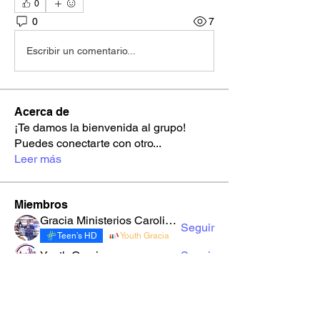
0
0
7
Escribir un comentario...
Acerca de
¡Te damos la bienvenida al grupo!
Puedes conectarte con otro
...
Leer más
Miembros
Gracia Ministerios Carolingia
Seguir
Teen’s HD
Youth Gracia
Youth Gracia
Seguir
robynnekandarian778
Seguir
robynnekandarian778
sarahi.alegria180186
Seguir
sarahi.alegria180186