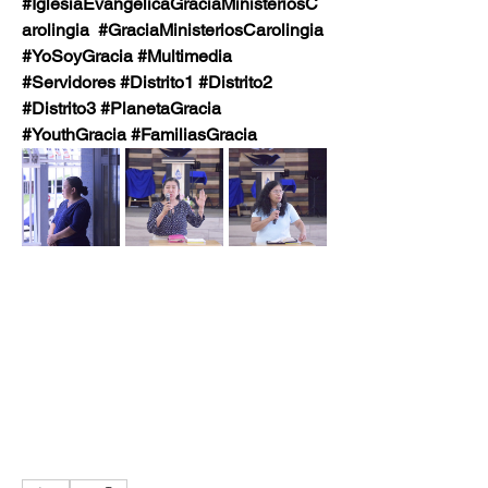
#IglesiaEvangélicaGraciaMinisteriosC
arolingia  #GraciaMinisteriosCarolingia
#YoSoyGracia #Multimedia 
#Servidores #Distrito1 #Distrito2  
#Distrito3 #PlanetaGracia 
#YouthGracia #FamiliasGracia