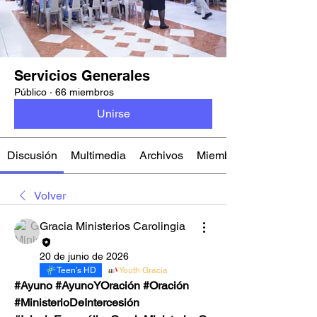
Servicios Generales
Público
·
66 miembros
Unirse
Discusión
Multimedia
Archivos
Miembros
Volver
Gracia Ministerios Carolingia
20 de junio de 2026
Teen’s HD
Youth Gracia
#Ayuno #AyunoYOración #Oración  
#MinisterioDeIntercesión 