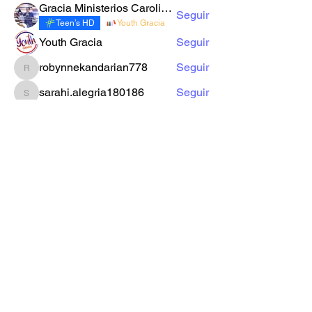
Gracia Ministerios Carolingia
Seguir
Teen’s HD
Youth Gracia
Youth Gracia
Seguir
robynnekandarian778
Seguir
robynnekandarian778
sarahi.alegria180186
Seguir
sarahi.alegria180186
LuzMa Siquivaché
Seguir
Sector E
Yo Soy Gracia
Ver todos los miembros (66)
Formulario de Suscripción
Enviar