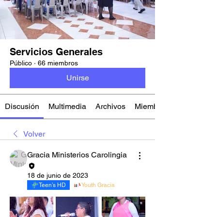
Servicios Generales
Público
·
66 miembros
Unirse
Discusión
Multimedia
Archivos
Miembros
Volver
Gracia Ministerios Carolingia
18 de junio de 2023
Teen’s HD
Youth Gracia