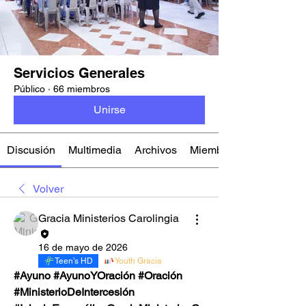
Servicios Generales
Público
·
66 miembros
Unirse
Discusión
Multimedia
Archivos
Miembros
Volver
Gracia Ministerios Carolingia
16 de mayo de 2026
Teen’s HD
Youth Gracia
#Ayuno #AyunoYOración #Oración  
#MinisterioDeIntercesión 