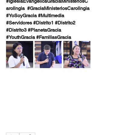
#IglesiaEvangélicaGraciaMinisteriosC
arolingia  #GraciaMinisteriosCarolingia
#YoSoyGracia #Multimedia 
#Servidores #Distrito1 #Distrito2  
#Distrito3 #PlanetaGracia 
#YouthGracia #FamiliasGracia