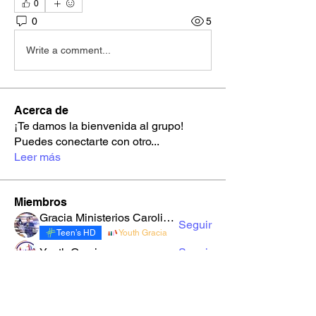
0
0
5
Write a comment...
Acerca de
¡Te damos la bienvenida al grupo!
Puedes conectarte con otro
...
Leer más
Miembros
Gracia Ministerios Carolingia
Seguir
Teen’s HD
Youth Gracia
Youth Gracia
Seguir
robynnekandarian778
Seguir
robynnekandarian778
sarahi.alegria180186
Seguir
sarahi.alegria180186